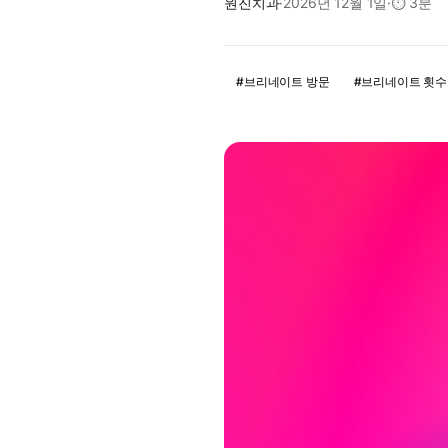
원진치과
·
2026년 12월 1일
·
⏱
3분
#
브리네이트 방문
#
브리네이트 횟수