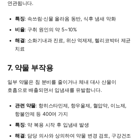
연관됩니다.
특징
: 속쓰림·신물 올라옴 동반, 식후 냄새 악화
비율
: 구취 원인의 약 5~10%
해결
: 소화기내과 진료, 위산 억제제, 헬리코박터 제균
치료
7. 약물 부작용
일부 약물은 침 분비를 줄이거나 체내 대사 산물이
호흡으로 배출되면서 입냄새를 유발합니다.
관련 약물
: 항히스타민제, 항우울제, 혈압약, 이뇨제,
항불안제 등 400여 가지
특징
: 약 복용 시작 후 입냄새 발생
해결
: 담당 의사와 상의하여 약물 변경 검토, 구강건조