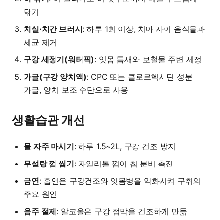
닦기
치실·치간 브러시
: 하루 1회 이상, 치아 사이 음식물과
세균 제거
구강 세정기(워터픽)
: 잇몸 틈새와 보철물 주변 세정
가글(구강 양치액)
: CPC 또는 클로르헥시딘 성분
가글, 양치 보조 수단으로 사용
생활습관 개선
물 자주 마시기
: 하루 1.5~2L, 구강 건조 방지
무설탕 껌 씹기
: 자일리톨 껌이 침 분비 촉진
금연
: 흡연은 구강건조와 잇몸병을 악화시켜 구취의
주요 원인
음주 절제
: 알코올은 구강 점막을 건조하게 만듦