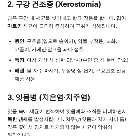
2. 구강 건조증 (Xerostomia)
침은 구강 내 세균을 씻어내고 항균 작용을 합니다.
입이
마르면
세균이 급격히 증식하여 구취가 심해집니다.
원인
: 구호흡(입으로 숨쉬기), 약물 부작용, 노화,
코골이, 카페인·알코올 과다 섭취
특징
: 아침 기상 시 심한 입냄새(수면 중 침 분비 감소)
해결
: 물 자주 마시기, 무설탕 껌 씹기, 구강건조 전용
제품 사용
3. 잇몸병 (치은염·치주염)
잇몸 속에 세균이 번식하여 잇몸뼈와 조직을 파괴하면서
독한 냄새
를 발생시킵니다. 치주낭(잇몸과 치아 사이 틈)
깊은 곳에서 양치로 제거되지 않는 세균이 악취의
원인입니다.