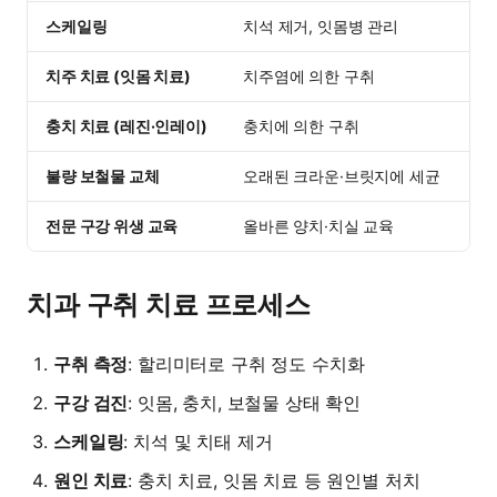
스케일링
치석 제거, 잇몸병 관리
1
치주 치료 (잇몸 치료)
치주염에 의한 구취
3
충치 치료 (레진·인레이)
충치에 의한 구취
5
불량 보철물 교체
오래된 크라운·브릿지에 세균
3
전문 구강 위생 교육
올바른 양치·치실 교육
무
치과 구취 치료 프로세스
구취 측정
: 할리미터로 구취 정도 수치화
구강 검진
: 잇몸, 충치, 보철물 상태 확인
스케일링
: 치석 및 치태 제거
원인 치료
: 충치 치료, 잇몸 치료 등 원인별 처치