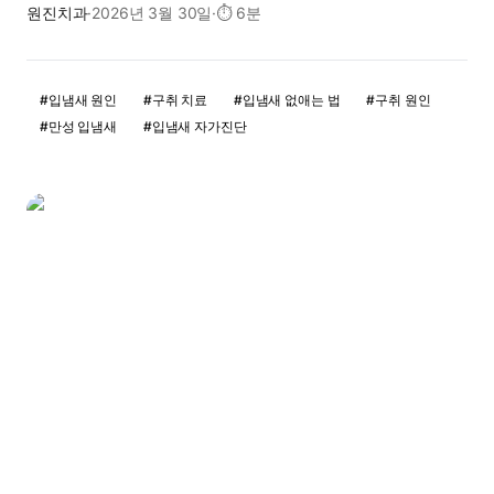
원진치과
·
2026년 3월 30일
·
⏱
6분
#
입냄새 원인
#
구취 치료
#
입냄새 없애는 법
#
구취 원인
#
만성 입냄새
#
입냄새 자가진단