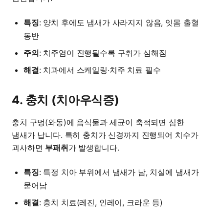
특징
: 양치 후에도 냄새가 사라지지 않음, 잇몸 출혈
동반
주의
: 치주염이 진행될수록 구취가 심해짐
해결
: 치과에서 스케일링·치주 치료 필수
4. 충치 (치아우식증)
충치 구멍(와동)에 음식물과 세균이 축적되면 심한
냄새가 납니다. 특히 충치가 신경까지 진행되어 치수가
괴사하면
부패취
가 발생합니다.
특징
: 특정 치아 부위에서 냄새가 남, 치실에 냄새가
묻어남
해결
: 충치 치료(레진, 인레이, 크라운 등)