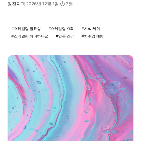
원진치과
·
2026년 12월 1일
·
⏱
3분
#
스케일링 필요성
#
스케일링 효과
#
치석 제거
#
스케일링 해야하나요
#
잇몸 건강
#
치주염 예방