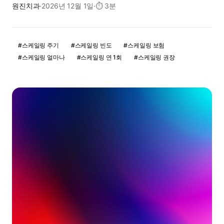
원진치과
·
2026년 12월 1일
·
⏱
3분
#
스케일링 주기
#
스케일링 빈도
#
스케일링 보험
#
스케일링 얼마나
#
스케일링 연 1회
#
스케일링 권장