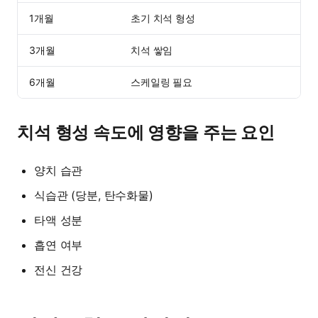
1개월
초기 치석 형성
3개월
치석 쌓임
6개월
스케일링 필요
치석 형성 속도에 영향을 주는 요인
양치 습관
식습관 (당분, 탄수화물)
타액 성분
흡연 여부
전신 건강